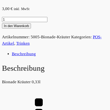
3,00
€
inkl. MwSt
Bionade
Kräuter
In den Warenkorb
Menge
Artikelnummer:
5005-Bionade-Kräuter
Kategorien:
POS-
Artikel
,
Trinken
Beschreibung
Beschreibung
Bionade Kräuter 0,33l