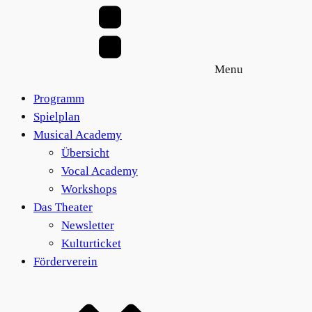
Varianten
der
auf.
Produktseite
Die
gewählt
Optionen
werden
Menu
können
auf
Programm
der
Spielplan
Produktseite
Musical Academy
gewählt
Übersicht
werden
Vocal Academy
Workshops
Das Theater
Newsletter
Kulturticket
Förderverein