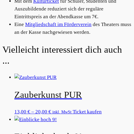
Mit dem
Kulturticket
für Schüler, Studenten und
Auszubildende reduziert sich der reguläre
Eintrittspreis an der Abendkasse um 7€.
Eine
Mitgliedschaft im Förderverein
des Theaters muss
an der Kasse nachgewiesen werden.
Related products
Zauberkunst PUR
Preisspanne:
Dieses
13,00
€
–
20,00
€
Ticket kaufen
inkl. MwSt
13,00 €
Produkt
bis
weist