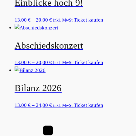
Einblicke hoch 9!
20,00 €
mehrere
Varianten
auf.
Preisspanne:
Dieses
13,00
€
–
20,00
€
Ticket kaufen
inkl. MwSt
Die
13,00 €
Produkt
Optionen
bis
weist
können
Abschiedskonzert
20,00 €
mehrere
auf
Varianten
der
auf.
Preisspanne:
Dieses
13,00
€
–
20,00
€
Ticket kaufen
inkl. MwSt
Produktseite
Die
13,00 €
Produkt
gewählt
Optionen
bis
weist
werden
können
Bilanz 2026
20,00 €
mehrere
auf
Varianten
der
auf.
Preisspanne:
Dieses
13,00
€
–
24,00
€
Ticket kaufen
inkl. MwSt
Produktseite
Die
13,00 €
Produkt
gewählt
Optionen
bis
weist
werden
können
24,00 €
mehrere
auf