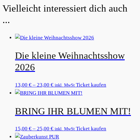
Related products
Die kleine Weihnachtsshow
2026
Preisspanne:
Dieses
13,00
€
–
23,00
€
Ticket kaufen
inkl. MwSt
13,00 €
Produkt
bis
weist
BRING IHR BLUMEN MIT!
23,00 €
mehrere
Varianten
auf.
Preisspanne:
Dieses
15,00
€
–
25,00
€
Ticket kaufen
inkl. MwSt
Die
15,00 €
Produkt