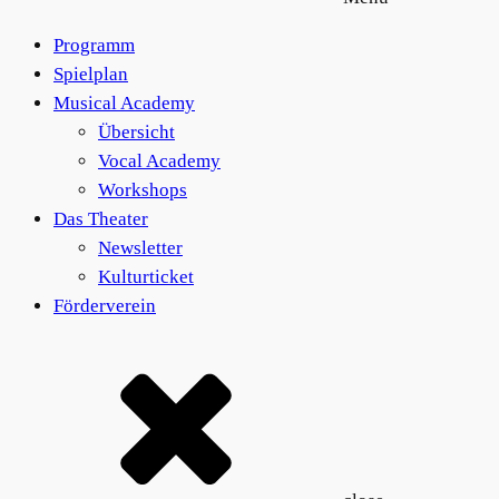
können
auf
Programm
der
Spielplan
Produktseite
Musical Academy
gewählt
Übersicht
werden
Vocal Academy
Workshops
Das Theater
Newsletter
Kulturticket
Förderverein