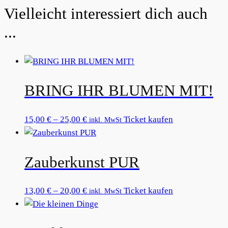
Related products
BRING IHR BLUMEN MIT!
Preisspanne:
Dieses
15,00
€
–
25,00
€
Ticket kaufen
inkl. MwSt
15,00 €
Produkt
bis
weist
Zauberkunst PUR
25,00 €
mehrere
Varianten
auf.
Preisspanne:
Dieses
13,00
€
–
20,00
€
Ticket kaufen
inkl. MwSt
Die
13,00 €
Produkt
Optionen
bis
weist
können