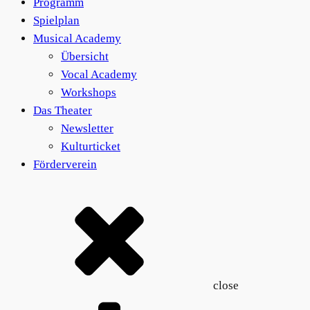
Programm
der
Spielplan
Produktseite
Musical Academy
gewählt
Übersicht
werden
Vocal Academy
Workshops
Das Theater
Newsletter
Kulturticket
Förderverein
close