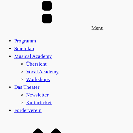
der
auf.
Produktseite
Die
gewählt
Optionen
werden
Menu
können
auf
Programm
der
Spielplan
Produktseite
Musical Academy
gewählt
Übersicht
werden
Vocal Academy
Workshops
Das Theater
Newsletter
Kulturticket
Förderverein