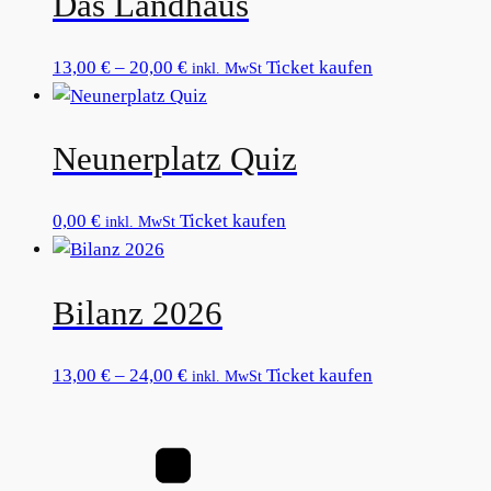
Das Landhaus
Varianten
auf.
Preisspanne:
Dieses
13,00
€
–
20,00
€
Ticket kaufen
inkl. MwSt
Die
13,00 €
Produkt
Optionen
bis
weist
können
Neunerplatz Quiz
20,00 €
mehrere
auf
Varianten
der
auf.
Dieses
0,00
€
Ticket kaufen
inkl. MwSt
Produktseite
Die
Produkt
gewählt
Optionen
weist
werden
können
Bilanz 2026
mehrere
auf
Varianten
der
auf.
Preisspanne:
Dieses
13,00
€
–
24,00
€
Ticket kaufen
inkl. MwSt
Produktseite
Die
13,00 €
Produkt
gewählt
Optionen
bis
weist
werden
können
24,00 €
mehrere
auf
Varianten