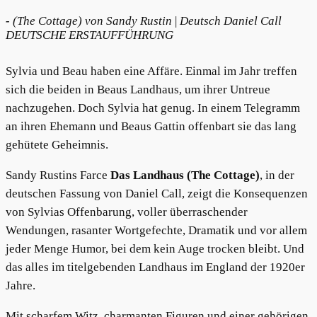
-
(The Cottage) v
on Sandy Rustin
|
Deutsch Daniel Call
DEUTSCHE ERSTAUFFÜHRUNG
Sylvia und Beau haben eine Affäre. Einmal im Jahr treffen
sich die beiden in Beaus Landhaus, um ihrer Untreue
nachzugehen. Doch Sylvia hat genug. In einem Telegramm
an ihren Ehemann und Beaus Gattin offenbart sie das lang
gehütete Geheimnis.
Sandy Rustins Farce
Das Landhaus (The Cottage)
, in der
deutschen Fassung von Daniel Call, zeigt die Konsequenzen
von Sylvias Offenbarung, voller überraschender
Wendungen, rasanter Wortgefechte, Dramatik und vor allem
jeder Menge Humor, bei dem kein Auge trocken bleibt. Und
das alles im titelgebenden Landhaus im England der 1920er
Jahre.
Mit scharfem Witz, charmanten Figuren und einer gehörigen