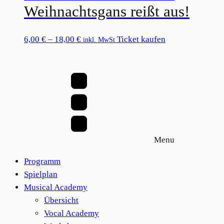
Varianten
Weihnachtsgans reißt aus!
der
auf.
Produktseite
Die
gewählt
Preisspanne:
Dieses
6,00
€
–
18,00
€
Ticket kaufen
inkl. MwSt
Optionen
werden
6,00 €
Produkt
können
bis
weist
auf
18,00 €
mehrere
der
Varianten
Produktseite
auf.
gewählt
Die
werden
Optionen
Menu
können
auf
Programm
der
Spielplan
Produktseite
Musical Academy
gewählt
Übersicht
werden
Vocal Academy