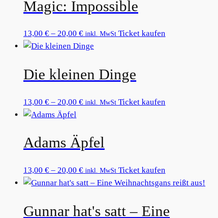
Magic: Impossible
Preisspanne:
Dieses
13,00
€
–
20,00
€
Ticket kaufen
inkl. MwSt
13,00 €
Produkt
bis
weist
Die kleinen Dinge
20,00 €
mehrere
Varianten
auf.
Preisspanne:
Dieses
13,00
€
–
20,00
€
Ticket kaufen
inkl. MwSt
Die
13,00 €
Produkt
Optionen
bis
weist
können
Adams Äpfel
20,00 €
mehrere
auf
Varianten
der
auf.
Preisspanne:
Dieses
13,00
€
–
20,00
€
Ticket kaufen
inkl. MwSt
Produktseite
Die
13,00 €
Produkt
gewählt
Optionen
bis
weist
werden
können
Gunnar hat's satt – Eine
20,00 €
mehrere
auf