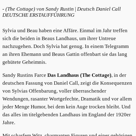
-
(The Cottage) v
on Sandy Rustin
|
Deutsch Daniel Call
DEUTSCHE ERSTAUFFÜHRUNG
Sylvia und Beau haben eine Affäre. Einmal im Jahr treffen
sich die beiden in Beaus Landhaus, um ihrer Untreue
nachzugehen. Doch Sylvia hat genug. In einem Telegramm
an ihren Ehemann und Beaus Gattin offenbart sie das lang
gehütete Geheimnis.
Sandy Rustins Farce
Das Landhaus (The Cottage)
, in der
deutschen Fassung von Daniel Call, zeigt die Konsequenzen
von Sylvias Offenbarung, voller überraschender
Wendungen, rasanter Wortgefechte, Dramatik und vor allem
jeder Menge Humor, bei dem kein Auge trocken bleibt. Und
das alles im titelgebenden Landhaus im England der 1920er
Jahre.
Mit scharfem Witz, charmanten Figuren und einer gehörigen