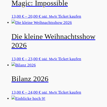
Magic: Impossible
Preisspanne:
Dieses
13,00
€
–
20,00
€
Ticket kaufen
inkl. MwSt
13,00 €
Produkt
bis
weist
Die kleine Weihnachtsshow
20,00 €
mehrere
Varianten
2026
auf.
Die
Preisspanne:
Dieses
13,00
€
–
23,00
€
Ticket kaufen
inkl. MwSt
Optionen
13,00 €
Produkt
können
bis
weist
auf
Bilanz 2026
23,00 €
mehrere
der
Varianten
Produktseite
auf.
gewählt
Preisspanne:
Dieses
13,00
€
–
24,00
€
Ticket kaufen
inkl. MwSt
Die
werden
13,00 €
Produkt
Optionen
bis
weist