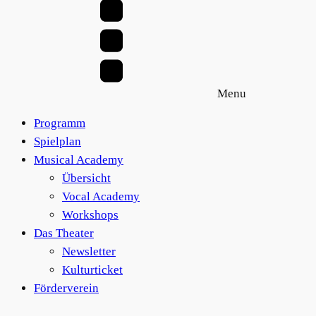
20,00 €
mehrere
auf
Varianten
der
auf.
Produktseite
Die
gewählt
Optionen
werden
Menu
können
auf
Programm
der
Spielplan
Produktseite
Musical Academy
gewählt
Übersicht
werden
Vocal Academy
Workshops
Das Theater
Newsletter
Kulturticket
Förderverein