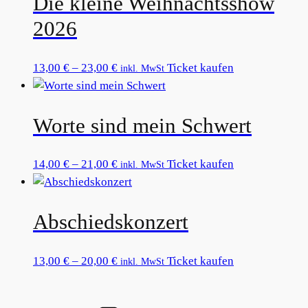
Die kleine Weihnachtsshow
Varianten
2026
auf.
Die
Preisspanne:
Dieses
13,00
€
–
23,00
€
Ticket kaufen
inkl. MwSt
Optionen
13,00 €
Produkt
können
bis
weist
auf
Worte sind mein Schwert
23,00 €
mehrere
der
Varianten
Produktseite
auf.
gewählt
Preisspanne:
Dieses
14,00
€
–
21,00
€
Ticket kaufen
inkl. MwSt
Die
werden
14,00 €
Produkt
Optionen
bis
weist
können
Abschiedskonzert
21,00 €
mehrere
auf
Varianten
der
auf.
Preisspanne:
Dieses
13,00
€
–
20,00
€
Ticket kaufen
inkl. MwSt
Produktseite
Die
13,00 €
Produkt
gewählt
Optionen
bis
weist
werden
können