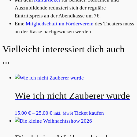
Auszubildende reduziert sich der reguläre
Eintrittspreis an der Abendkasse um 7€.
Eine
Mitgliedschaft im Förderverein
des Theaters muss
an der Kasse nachgewiesen werden.
Related products
Wie ich nicht Zauberer wurde
Preisspanne:
Dieses
15,00
€
–
25,00
€
Ticket kaufen
inkl. MwSt
15,00 €
Produkt
bis
weist
25,00 €
mehrere